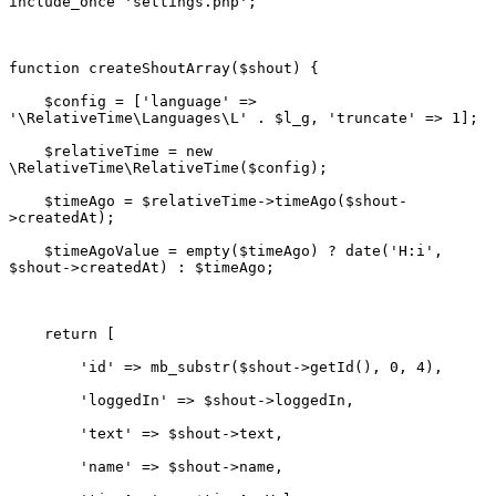
    $config = ['language' => 
    $relativeTime = new 
    $timeAgo = $relativeTime->timeAgo($shout-
    $timeAgoValue = empty($timeAgo) ? date('H:i', 