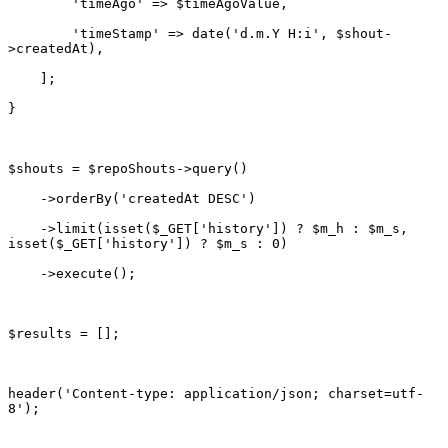
        'timeStamp' => date('d.m.Y H:i', $shout-
    ->limit(isset($_GET['history']) ? $m_h : $m_s, 
header('Content-type: application/json; charset=utf-