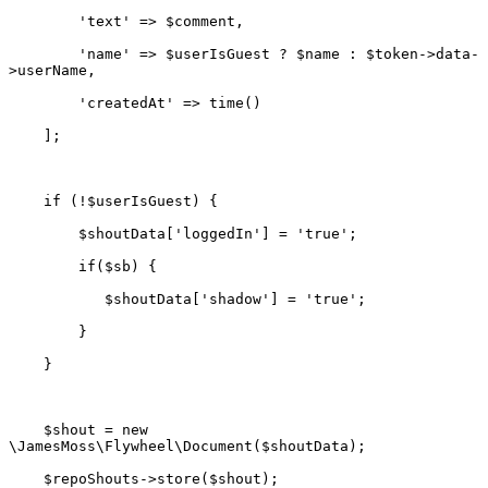
        'name' => $userIsGuest ? $name : $token->data-
    $shout = new 