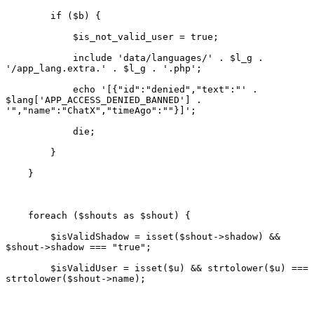
            include 'data/languages/' . $l_g . 
            echo '[{"id":"denied","text":"' . 
$lang['APP_ACCESS_DENIED_BANNED'] . 
        $isValidShadow = isset($shout->shadow) && 
        $isValidUser = isset($u) && strtolower($u) === 