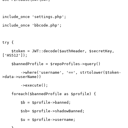
    $token = JWT::decode($authHeader, $secretKey, 
        ->where('username', '==', strtolower($token-