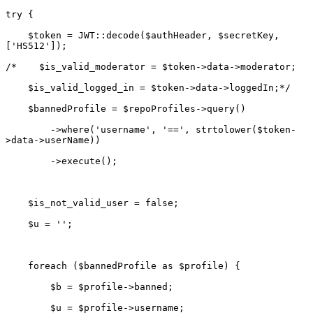
    $token = JWT::decode($authHeader, $secretKey, 
        ->where('username', '==', strtolower($token-