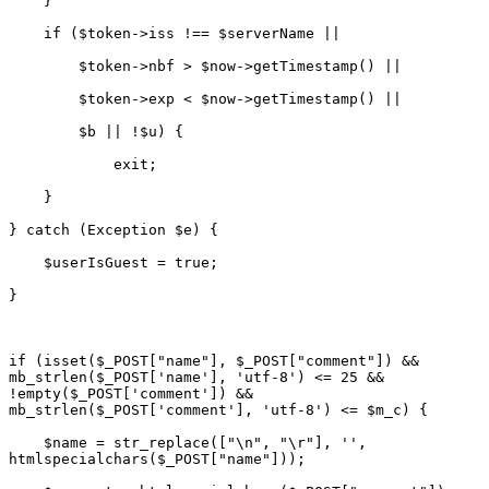
if (isset($_POST["name"], $_POST["comment"]) && 
mb_strlen($_POST['name'], 'utf-8') <= 25 && 
!empty($_POST['comment']) && 
    $name = str_replace(["\n", "\r"], '', 