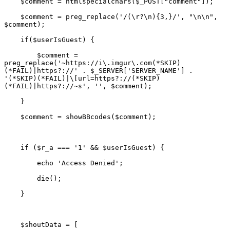
    $comment = preg_replace('/(\r?\n){3,}/', "\n\n", 
        $comment = 
preg_replace('~https://i\.imgur\.com(*SKIP)
(*FAIL)|https?://' . $_SERVER['SERVER_NAME'] . 
'(*SKIP)(*FAIL)|\[url=https?://(*SKIP)