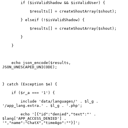
    echo json_encode($results, 
        include 'data/languages/' . $l_g . 
        echo '[{"id":"denied","text":"' . 
$lang['APP_ACCESS_DENIED'] . 