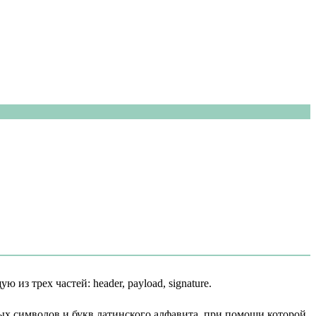
з трех частей: header, payload, signature.
ных символов и букв латинского алфавита, при помощи которой