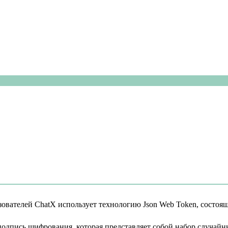
ателей ChatX использует технологию Json Web Token, состоящую и
 подпись шифрования, которая представляет собой набор случай