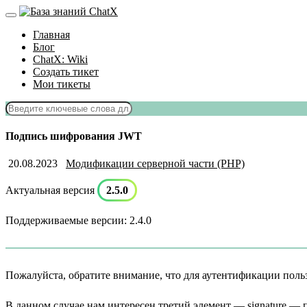
Главная
Блог
ChatX: Wiki
Создать тикет
Мои тикеты
Подпись шифрования JWT
20.08.2023
Модификации серверной части (PHP)
Актуальная версия
2.5.0
Поддерживаемые версии: 2.4.0
Пожалуйста, обратите внимание, что для аутентификации пользов
В данном случае нам интересен третий элемент — signature —